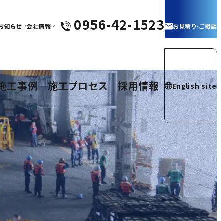
0956-42-1523
お知らせ
会社情報
お見積り・ご相談
施工事例
施工プロセス
採用情報
English site
米海軍艦船修繕工
海上自衛隊艦船 ノ
施工事例
米海軍艦船
海上自衛隊
事
ンスキッド塗装工事