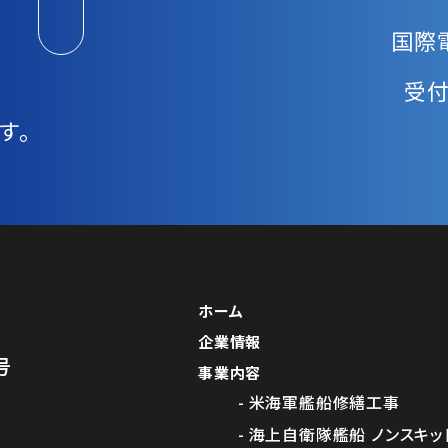
国際
受付時
す。
ホーム
企業情報
号
事業内容
米海軍艦船修繕工事
海上自衛隊艦船 ノンスキ