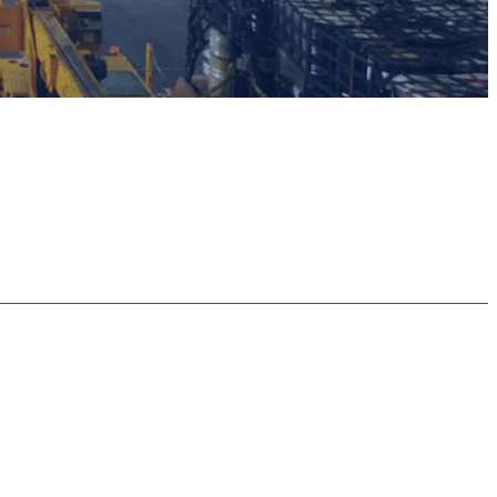
ノンスキッド塗料輸
米軍施設塗装工事
海上保安庁
入販売